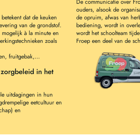
De communicatie over Fro
ouders, alsook de organisa
t betekent dat de keuken
de opruim, afwas van herb
vering van de grondstof.
bediening, wordt in overl
 mogelijk à la minute en
wordt het schoolteam tijd
erkingstechnieken zoals
Froep een deel van de sch
en, fruitgebak,…
 zorgbeleid in het
le uitdagingen in hun
agdrempelige eetcultuur en
dschap) en