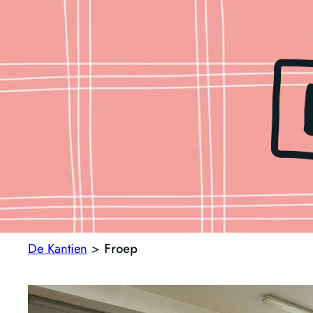
De Kantien
>
Froep